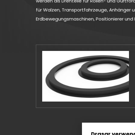
werden als Drehteile für Rollen- und Gurtfö
für Walzen, Transportfahrzeuge, Anhänger u
Erdbewegungsmaschinen, Positionierer und 
Drasar verwend