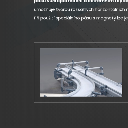
pásu vůči opotřebení a extrémním tepl
umožňuje tvorbu rozsáhlých horizontálních ne
Při použití speciálního pásu s magnety lze