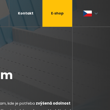
Kontakt
E‑shop
e
em
am, kde je potřeba
zvýšená odolnost