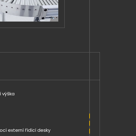
í výška
í externí řídící desky