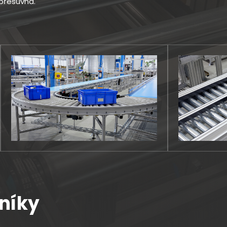
přesuvna.
níky