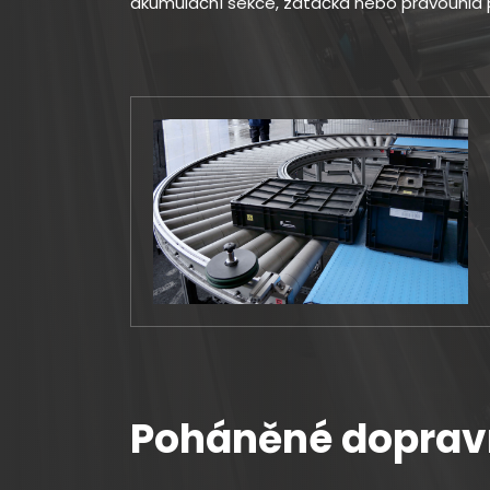
akumulační sekce, zatáčka nebo pravoúhlá 
Poháněné doprav