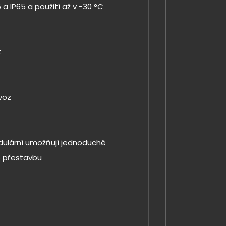
5 a IP65 a použití až v -30 °C
t
voz
odulární umožňují jednoduché
o přestavbu