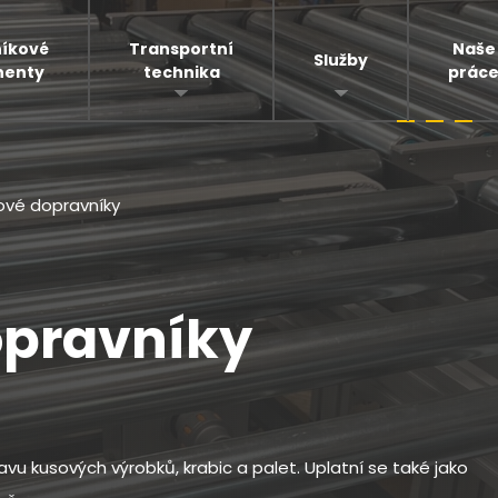
íkové
Transportní
Naše
Služby
enty
technika
prác
ové dopravníky
opravníky
vu kusových výrobků, krabic a palet. Uplatní se také jako