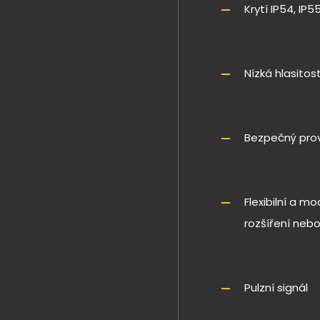
Krytí IP54, IP5
Nízká hlasitos
Bezpečný pro
Flexibilní a m
rozšíření neb
Pulzní signál