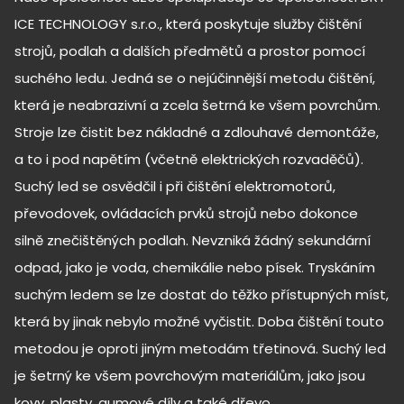
ICE TECHNOLOGY s.r.o., která poskytuje služby čištění
strojů, podlah a dalších předmětů a prostor pomocí
suchého ledu. Jedná se o nejúčinnější metodu čištění,
která je neabrazivní a zcela šetrná ke všem povrchům.
Stroje lze čistit bez nákladné a zdlouhavé demontáže,
a to i pod napětím (včetně elektrických rozvaděčů).
Suchý led se osvědčil i při čištění elektromotorů,
převodovek, ovládacích prvků strojů nebo dokonce
silně znečištěných podlah. Nevzniká žádný sekundární
odpad, jako je voda, chemikálie nebo písek. Tryskáním
suchým ledem se lze dostat do těžko přístupných míst,
která by jinak nebylo možné vyčistit. Doba čištění touto
metodou je oproti jiným metodám třetinová. Suchý led
je šetrný ke všem povrchovým materiálům, jako jsou
kovy, plasty, gumové díly a také dřevo.