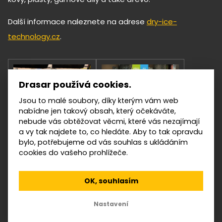
Další informace naleznete na adrese
dry-ice-
technology.cz
.
Drasar používá cookies.
Jsou to malé soubory, díky kterým vám web
nabídne jen takový obsah, který očekáváte,
nebude vás obtěžovat věcmi, které vás nezajímají
a vy tak najdete to, co hledáte. Aby to tak opravdu
bylo, potřebujeme od vás souhlas s ukládáním
cookies do vašeho prohlížeče.
© 2022—2026 ATC Drašar s.r.o.
OK, souhlasím
Nastavení cookies
Nastavení